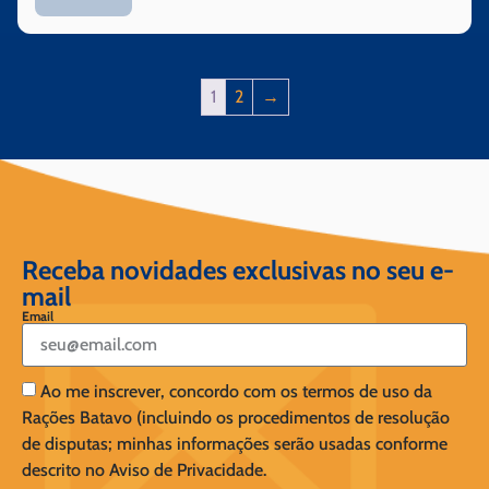
1
2
→
Receba novidades exclusivas no seu e-
mail
Email
Ao me inscrever, concordo com os termos de uso da
Rações Batavo (incluindo os procedimentos de resolução
de disputas; minhas informações serão usadas conforme
descrito no Aviso de Privacidade.